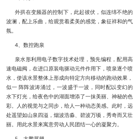
外拱在变频器的控制下，此起彼伏，似连绵不绝的
波澜，配上乐曲，给观赏着柔美的感觉，象征祥和的气
氛。
4、数控跑泉
泉水形利用电子数字技术处理，预先编程，配用高
速电磁阀，在进口原装电驱动元件作用下，喷泉逐个喷
水，使该水景整体上形成向特定方向移动的跑动效果，
似一 阵阵波涛涌过，一波盛于一波，同时配以变幻的
水下灯光，给夜色中的湖面增添了一抹美丽、神秘的色
彩。人的视觉与之同步，给人一种动态美感。此时，远
处遥望如山泉四溢，烟波浩淼、碧波万顷，秀奇而又壮
丽。用此水景来寓意劳动人民团结一心的凝聚力。
5、大鹏展翅