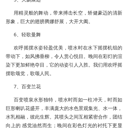
用精灵般的舞动，带来搏击长空，矫健豪迈的清新
形象，巨大的翅膀腾娜舒展，大开大阖。
6、轻歌曼舞
欢呼摇摆水姿轻盈优美，喷水时在水下摇摆机组的
带动下，如风拂垂柳，令人赏心悦目。晚间在彩灯的渲
染下更加鲜艳夺目，它的动姿引人入胜。我们用欢呼摇
摆歌颂党，歌颂人民。
7、百变兰花
百变喷泉水形独特，喷水时而如一柱冲天，时而如
巨形喇叭花盛开，丰满庞大的水色景观集光、水一体，
水乳相融，彼此生辉。其喷头之间互相紧密合作，团结
向上的 感觉油然而生；晚间在彩色灯光的衬托下更显