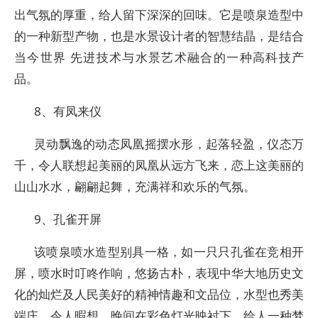
出气氛的厚重，给人留下深深的回味。它是喷泉造型中
的一种新型产物，也是水景设计者的智慧结晶，是结合
当今世界 先进技术与水景艺术融合的一种高科技产
品。
8、有凤来仪
灵动飘逸的动态凤凰摇摆水形，起落轻盈，仪态万
千，令人联想起美丽的凤凰从远方飞来，恋上这美丽的
山山水水，翩翩起舞，充满祥和欢乐的气氛。
9、孔雀开屏
该喷泉喷水造型别具一格，如一只只孔雀在竞相开
屏，喷水时叮咚作响，悠扬古朴，表现中华大地历史文
化的灿烂及人民美好的精神情趣和文品位，水型也秀美
端庄，令人暇想。晚间在彩色灯光映衬下，给人一种梦