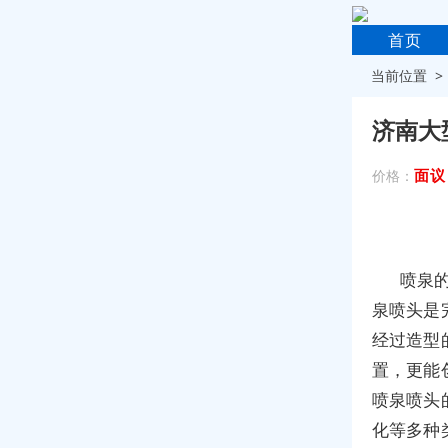
首页
当前位置 
济南大
面议
价格：
喷泉
泉喷头是
经过造型
置，更能
喷泉喷头
化等多种