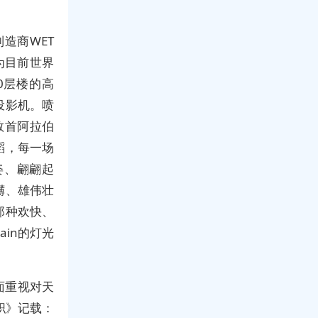
制造商WET
成为目前世界
0层楼的高
投影机。喷
数首阿拉伯
蹈，每一场
姿、翩翩起
礴、雄伟壮
那种欢快、
ain的灯光
面重视对天
职》记载：