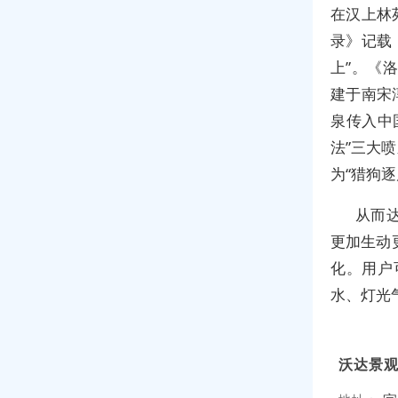
在汉上林
录》记载
上”。《
建于南宋淳
泉传入中
法”三大
为“猎狗逐
从而
更加生动
化。用户
水、灯光
沃达景