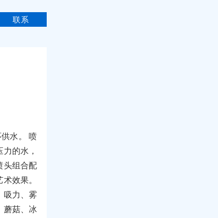
联系
供水。 喷
压力的水，
喷头组合配
艺术效果。
、吸力、雾
、蘑菇、冰