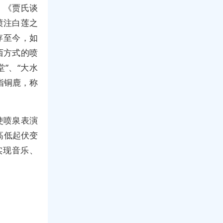
。《贾氏谈
喷注白莲之
存至今，如
,西方式的喷
”、“大水
指铜鹿，称
使喷泉表演
高低起伏变
实现音乐、