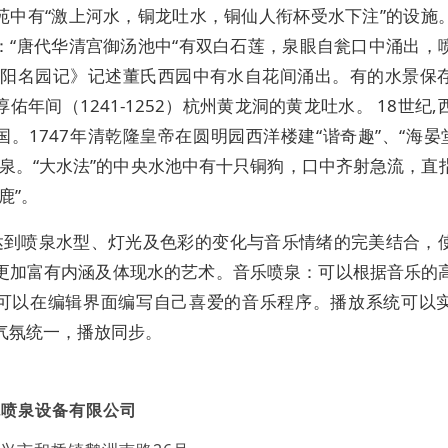
苑中有“激上河水，铜龙吐水，铜仙人衔杯受水下注”的设施
：“唐代华清宫御汤池中“有双白石莲，泉眼自瓮口中涌出，
洛阳名园记》记述董氏西园中有水自花间涌出。有的水景保
佑年间（1241-1252）杭州黄龙洞的黄龙吐水。 18世纪
国。1747年清乾隆皇帝在圆明园西洋楼建“谐奇趣”、“海晏堂
喷泉。“大水法”的中央水池中有十只铜狗，口中齐射急流，直
鹿”。
达到喷泉水型、灯光及色彩的变化与音乐情绪的完美结合，
更加富有内涵及体现水的艺术。音乐喷泉：可以根据音乐的
可以在编辑界面编写自己喜爱的音乐程序。播放系统可以
气氛统一，播放同步。
观喷泉设备有限公司