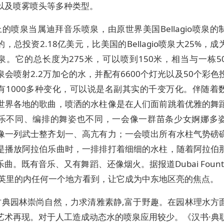
以及喷雾喷头等多种类型。
的喷泉当属迪拜音乐喷泉，由原世界美国Bellagio喷泉的
，总投资2.18亿美元，比美国的Bellagio喷泉大25%，
泉。它的总长度为275米，可以喷到150米，相当与一栋5
泉会喷射2.2万加仑的水，并配有6600个灯光以及50个彩色
有1000多种变化，可以说是名副其实的千变万化。伴随着
世界各地的歌曲，喷洒的水柱像是在人们面前跳着优雅的舞
乐不同、编排的舞姿也不同，一会像一群苗条少女婀娜多
像一列武士整齐划一、高亢有力；一会喷出所有水柱气势磅
是播放阿拉伯乐曲时，一排排打着细细的水柱，随着阿拉伯
曲。既有音乐、又有舞蹈、还像烟火。据报道Dubai Fount
0英里的内任何一个地方看到，让它成为中东地区亮的焦点。
古典园林崇尚自然，力求清雅素静,富于野趣。在园林理水方
艺术再现。对于人工造成动态水的喷泉应用较少。《汉书·典