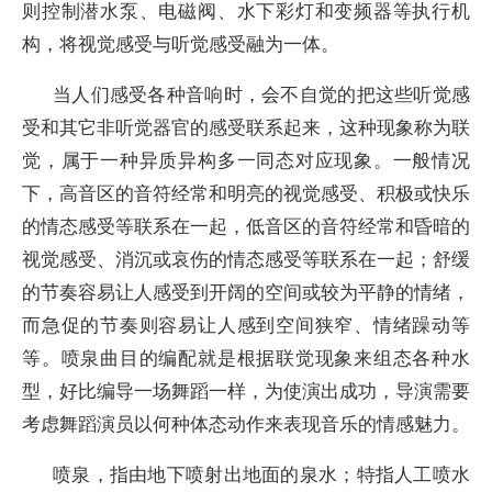
则控制潜水泵、电磁阀、水下彩灯和变频器等执行机
构，将视觉感受与听觉感受融为一体。
当人们感受各种音响时，会不自觉的把这些听觉感
受和其它非听觉器官的感受联系起来，这种现象称为联
觉，属于一种异质异构多一同态对应现象。一般情况
下，高音区的音符经常和明亮的视觉感受、积极或快乐
的情态感受等联系在一起，低音区的音符经常和昏暗的
视觉感受、消沉或哀伤的情态感受等联系在一起；舒缓
的节奏容易让人感受到开阔的空间或较为平静的情绪，
而急促的节奏则容易让人感到空间狭窄、情绪躁动等
等。喷泉曲目的编配就是根据联觉现象来组态各种水
型，好比编导一场舞蹈一样，为使演出成功，导演需要
考虑舞蹈演员以何种体态动作来表现音乐的情感魅力。
喷泉，指由地下喷射出地面的泉水；特指人工喷水